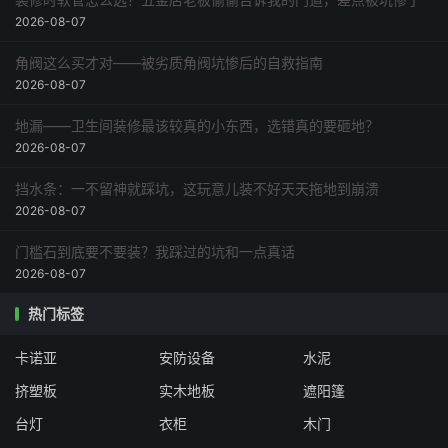
2026-08-07
角阀这么买才对——被劣质角阀坑惨后的自救指南
2026-08-07
地漏——卫生间装修最该较真的小东西，选错真的要砸地？
2026-08-07
挡水条：一不留神就踩坑，这玩意儿装不好天天拖地到崩溃
2026-08-07
门槛石到底要不要装？我踩过的坑和一点真话
2026-08-07
热门标签
卡诺亚
安防设备
水泥
挤塑板
实木地板
遮阳篷
台灯
衣柜
木门