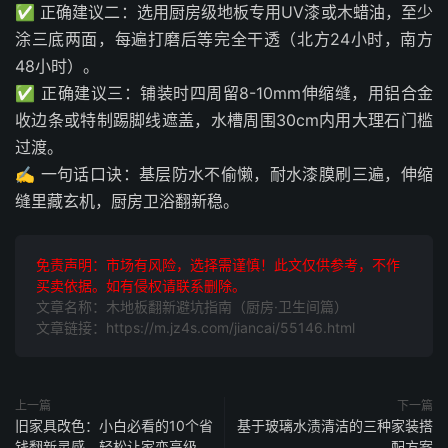
✅ 正确建议二：选用厨房级地板专用UV漆或木蜡油，至少
涂三底两面，每遍打磨后等完全干透（北方24小时，南方
48小时）。
✅ 正确建议三：铺装时四周留8-10mm伸缩缝，用铝合金
收边条或特制踢脚线遮盖，水槽周围30cm内用大理石门槛
过渡。
✍️ 一句话口诀：基层防水不偷懒，耐水漆膜刷三遍，伸缩
缝里藏玄机，厨房卫浴翻新稳。
免责声明：市场有风险，选择需谨慎！此文仅供参考，不作
买卖依据。如有侵权请联系删除。
文章名称：木地板翻新避坑指南（厨房·卫生间篇）
文章链接：https://m.jz4s.com/jiancai/55146.html
上一篇
下一篇
旧家具改色：小白必看的10个省
基于玻璃水渍清洁的三种家装搭
钱翻新灵感，轻松让家变高级
配方案