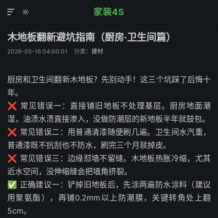
家装4S


木地板翻新避坑指南（厨房·卫生间篇）
2026-05-16 04:00:01
分类：
建材
厨房和卫生间翻新木地板？先别动手！这三个坑踩了后悔十
年。
❌ 常见错误一：直接铺旧地板不处理基层。厨房地面潮
湿，油渍水渍直接渗入，没做防潮层的新地板半年就鼓包。
❌ 常见错误二：用普通清漆随便刷几遍。卫生间水汽重，
普通漆既不抗刮也不防水，刷完三个月就掉皮。
❌ 常见错误三：边缘怼墙不留缝。木地板热胀冷缩，尤其
近水空间，没伸缩缝会把墙角挤裂。
✅ 正确建议一：铲掉旧地板后，先涂两遍防水涂料（建议
用聚氨酯），再铺0.2mm以上防潮膜，关键转角处上翻
5cm。