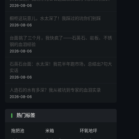
2026-08-06
橱柜这玩意儿，水太深了！我踩过的坑你们别踩
2026-08-06
台面挑了三个月，我快疯了——石英石、岩板、不锈
钢的血泪经验
2026-08-06
石英石台面：水太深！我花半年跑市场，总结出7句大
实话
2026-08-06
人造石的水有多深？我从被坑到专家的血泪实录
2026-08-06
热门标签
拖把池
米箱
环氧地坪