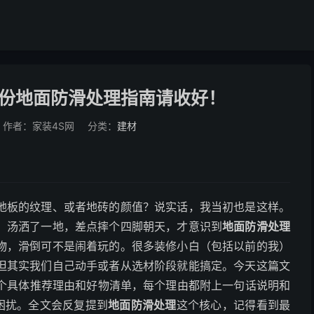
份地面防滑处理指南请收好！
作者：家装4S网
分类：
建材
地板的纹理、或者地砖的颜值？说实话，我当初也是这样。
，汤洒了一地，差点摔个四脚朝天，才意识到
地面防滑处理
物，滑倒可不是闹着玩的。很多装修小白（包括以前的我）
但其实我们自己动手或者从选材阶段就能搞定。今天这篇文
0个具体推荐理由和好物清单，每个理由都附上一句话说明和
困扰。全文会反复提到
地面防滑处理
这个核心，记得看到最