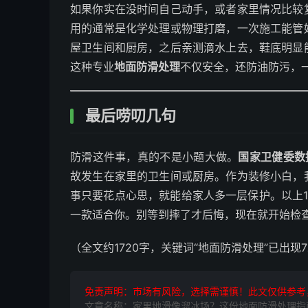
如果你实在没时间自己动手，或者家里情况比较
用的通常是化学处理或物理打磨，一次施工能管
屋卫生间和厨房，之后亲测滴水上去，鞋底明显
这种专业
地面防滑处理
不仅安全，还防油防污，
最后唠叨几句
防滑这件事，真的不是小题大做。
国家卫健委数
故发生在家里的卫生间或厨房。作为装修小白，
事只要花点心思，就能给家人多一层保护。以上
一款适合你。别等到摔了才后悔，现在就开始检
（全文约1720字，关键词“地面防滑处理”已出现
免责声明：市场有风险，选择需谨慎！此文仅供参考
文章名称：家里地滑像溜冰场？这份地面防滑处理指