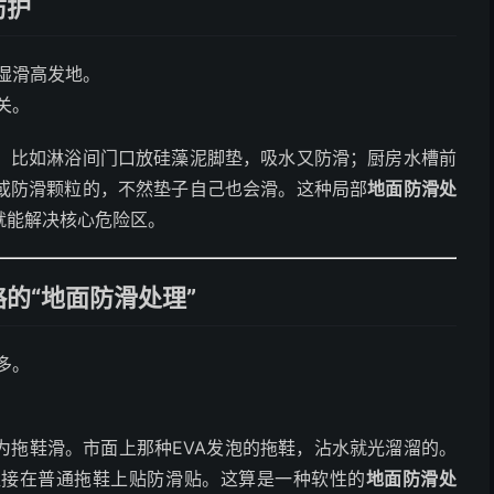
防护
湿滑高发地。
关。
。比如淋浴间门口放硅藻泥脚垫，吸水又防滑；厨房水槽前
或防滑颗粒的，不然垫子自己也会滑。这种局部
地面防滑处
就能解决核心危险区。
的“地面防滑处理”
多。
为拖鞋滑。市面上那种EVA发泡的拖鞋，沾水就光溜溜的。
直接在普通拖鞋上贴防滑贴。这算是一种软性的
地面防滑处