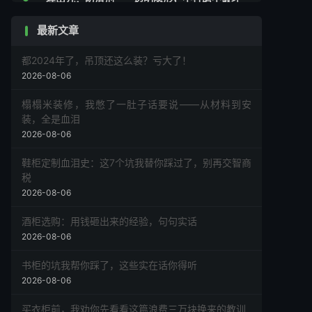
外观
最新文章
理由十：防滑施工服务——专业的事交给专业
人
都2024年了，吊顶还这么装？亏大了！
最后唠叨几句
2026-08-06
榻榻米装修，我憋了一肚子话要说——从材料到安
装，全是血泪
2026-08-06
鞋柜定制血泪史：这7个坑我替你踩过了，别再交智商
税
2026-08-06
酒柜选购：用钱砸出来的经验，句句实话
2026-08-06
书柜的坑我帮你踩了，这些实在话你得听
2026-08-06
买衣柜前，我劝你先看看这篇浪费三万块换来的教训