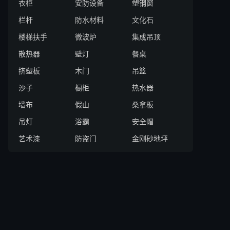
衣柜
安防设备
塑钢窗
栏杆
防水材料
文化石
楼梯扶手
微波炉
集成吊顶
散热器
壁灯
餐桌
挤塑板
木门
吊篮
沙子
橱柜
热水器
墙布
假山
桑拿板
吊灯
浴霸
安全帽
艺术漆
防盗门
金刚砂地坪