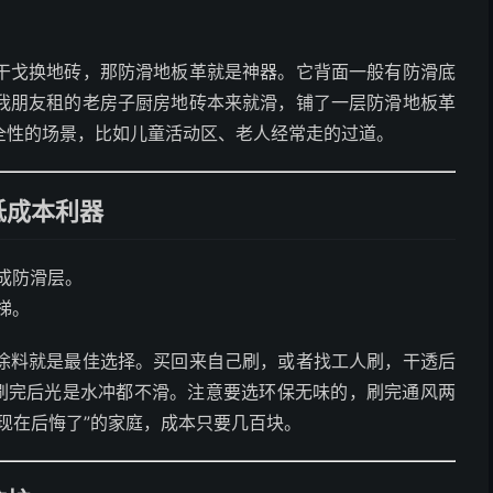
干戈换地砖，那防滑地板革就是神器。它背面一般有防滑底
我朋友租的老房子厨房地砖本来就滑，铺了一层防滑地板革
全性的场景，比如儿童活动区、老人经常走的过道。
低成本利器
成防滑层。
梯。
涂料就是最佳选择。买回来自己刷，或者找工人刷，干透后
，刷完后光是水冲都不滑。注意要选环保无味的，刷完通风两
现在后悔了”的家庭，成本只要几百块。