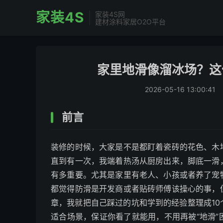
家装4S
家装4S网
建材涂料家居O2O平台
家里地滑像溜冰场？这
2026-05-16 13:00:41
前言
装修的时候，大家是不是都盯着瓷砖的花色、木
直到有一次，我端着热汤从厨房出来，脚底一滑
有多重要。尤其是家里有老人、小孩或者养了宠
都觉得防滑是开发商或者贴砖师傅该操心的事，
章，我就把自己踩过的坑和学到的经验整理成1
适合场景，保证你看了就能用，不用再被“地滑”