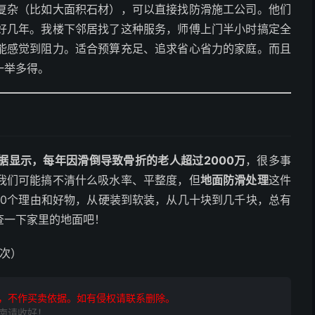
复杂（比如大面积石材），可以直接找防滑施工公司。他们
好几年。我楼下邻居找了这种服务，师傅上门半小时搞定全
能感觉到阻力。适合预算充足、追求省心省力的家庭。而且
一举多得。
据显示，每年因滑倒导致骨折的老人超过2000万
，很多事
我们可能搞不清什么吸水率、平整度，但
地面防滑处理
这件
10个理由和好物，从硬装到软装，从几十块到几千块，总有
查一下家里的地面吧！
7次）
，不作买卖依据。如有侵权请联系删除。
南请收好！