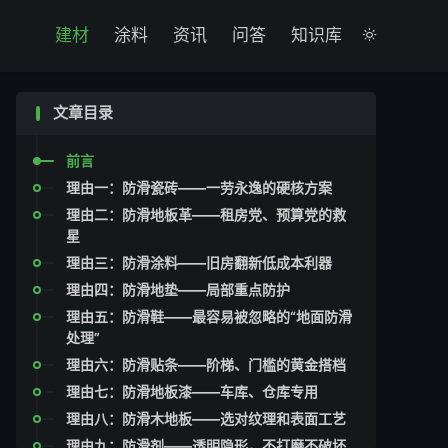

建材
涂料
资讯
问答
知识库

文章目录
前言
理由一：防滑瓷砖——一劳永逸的硬核方案
理由二：防滑地板革——租房党、预算党的救
星
理由三：防滑涂料——旧房翻新低成本利器
理由四：防滑地垫——局部重点防护
理由五：防滑鞋——最容易被忽略的“地面防滑
处理”
理由六：防滑贴条——阶梯、门槛的黄金搭档
理由七：防滑地板漆——车库、仓库专用
理由八：防滑木地板——选对纹理和表面工艺
理由九：防滑剂——透明隐形，不打磨不破坏