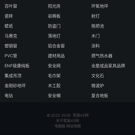
百叶窗
阳光房
环氧地坪
瓷砖
岩棉板
射灯
壁纸
防盗门
拖把池
马赛克
落地灯
木门
塑钢窗
铝合金窗
涂料
PVC管
建材用品
燃气热水器
ENF级康纯板
安全网
全屋成品家具品牌
集成吊顶
毛巾架
文化石
金刚砂地坪
木工胶
微波炉
电钻
安全帽
复合地板
© 2022-2026
家装4S网
关于家装4S网
电脑版
网站地图