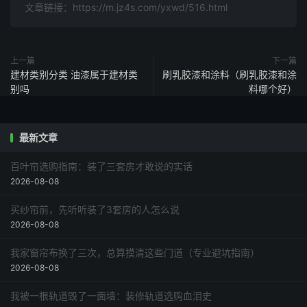
文章链接：https://m.jz4s.com/yxwd/516.html
上一篇
下一篇
建材类别分类 油漆属于建材类
刷乳胶漆和涂料（刷乳胶漆和涂
别吗
料哪个好）
最新文章
百叶帘选购指南：装了三套房才敢说的实话
2026-08-08
买纱帘前，先听听装了3套房的人怎么说
2026-08-08
我家窗帘布换了三次，总算摸清这些门道（专业避坑指南）
2026-08-08
我被一根轨道毁了一面墙：装修轨道选购血泪史