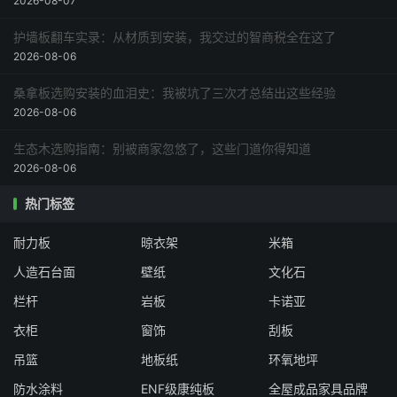
2026-08-07
护墙板翻车实录：从材质到安装，我交过的智商税全在这了
2026-08-06
桑拿板选购安装的血泪史：我被坑了三次才总结出这些经验
2026-08-06
生态木选购指南：别被商家忽悠了，这些门道你得知道
2026-08-06
热门标签
耐力板
晾衣架
米箱
人造石台面
壁纸
文化石
栏杆
岩板
卡诺亚
衣柜
窗饰
刮板
吊篮
地板纸
环氧地坪
防水涂料
ENF级康纯板
全屋成品家具品牌