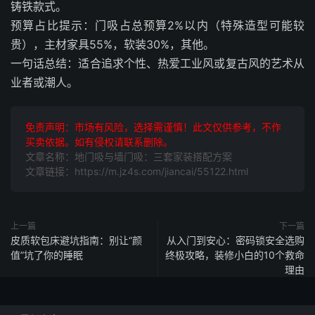
铸铁款式。
预算占比提示：门吸占总预算2%以内（特殊造型可能较
贵），主材家具55%，软装30%，其他。
一句话总结：适合追求个性、热爱工业风或复古风的艺术从
业者或潮人。
免责声明：市场有风险，选择需谨慎！此文仅供参考，不作
买卖依据。如有侵权请联系删除。
文章名称：地门吸与墙门吸：三套家装搭配方案
文章链接：https://m.jz4s.com/jiancai/55122.html
上一篇
下一篇
皮质软包床避坑指南：别让“颜
从入门到安心：密码锁安全选购
值”坑了你的睡眠
终极攻略，装修小白的10个救命
理由