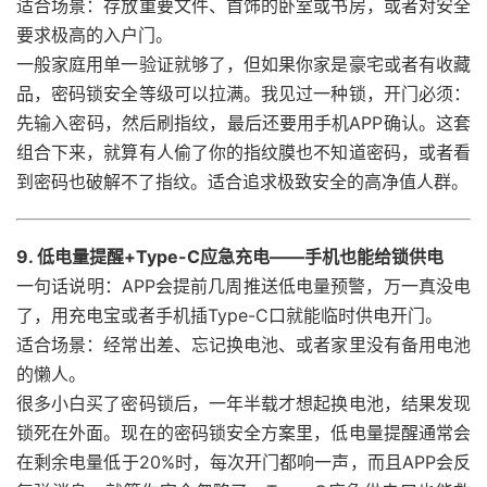
适合场景：存放重要文件、首饰的卧室或书房，或者对安全
要求极高的入户门。
一般家庭用单一验证就够了，但如果你家是豪宅或者有收藏
品，密码锁安全等级可以拉满。我见过一种锁，开门必须：
先输入密码，然后刷指纹，最后还要用手机APP确认。这套
组合下来，就算有人偷了你的指纹膜也不知道密码，或者看
到密码也破解不了指纹。适合追求极致安全的高净值人群。
9. 低电量提醒+Type-C应急充电——手机也能给锁供电
一句话说明：APP会提前几周推送低电量预警，万一真没电
了，用充电宝或者手机插Type-C口就能临时供电开门。
适合场景：经常出差、忘记换电池、或者家里没有备用电池
的懒人。
很多小白买了密码锁后，一年半载才想起换电池，结果发现
锁死在外面。现在的密码锁安全方案里，低电量提醒通常会
在剩余电量低于20%时，每次开门都响一声，而且APP会反