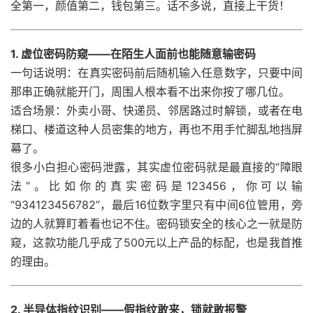
全第一，颜值第二，钱包第三。话不多说，直接上干货！
1. 虚位密码防窥——在陌生人面前也能随意输密码
一句话说明：在真实密码前后随机输入任意数字，只要中间
那串正确就能开门，周围人根本看不出来你按了哪几位。
适合场景：外卖小哥、快递员、邻居路过时解锁，或者在电
梯口、楼道这种人员密集的地方，再也不用手忙脚乱地挡屏
幕了。
很多小白担心密码泄露，其实虚位密码就是最直接的“障眼
法”。比如你的真实密码是123456，你可以输
“934123456782”，最后16位数字里只有中间6位管用，旁
边的人就算盯着看也记不住。密码锁安全的核心之一就是防
窥，这款功能几乎成了500元以上产品的标配，也是我首推
的理由。
2. 半导体指纹识别——假指纹敢来，锁就敢报警