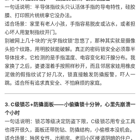
一句话说明：半导体指纹头只认活体手指的导电特性，硅胶
膜、打印照片统统拿它没办法。
适合场景：家里有老人小孩，手指容易脱皮或沾水，或者担
心坏人用复制指纹开门。
别被网上几十块的“光学指纹锁”忽悠了，那种其实就是摄像
头拍个纹路，用明胶就能破解。真正的密码锁安全必须靠半
导体技术，它检测的是手指温度、电容变化和汗腺分布。我
家换了之后，婆婆湿着手按照样秒开，而且邻居家娃用橡皮
泥做的假指纹试了好几次，锁直接触发防撬报警，吓人一
跳。适合所有追求真安全、不怕麻烦的家庭。
3. C级锁芯+防撬面板——小偷撬锁十分钟，心里先崩溃一
个小时
一句话说明：锁芯等级决定防盗下限，C级锁芯用专业工具
也得开很久，面板还带防钻、防撬结构，小偷根本没机会。
适合场景：独居女性、出租房、老旧小区楼道阴暗的住户，