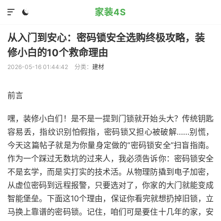
家装4S


从入门到安心：密码锁安全选购终极攻略，装
修小白的10个救命理由
2026-05-16 01:44:42
分类：
建材
前言
嘿，装修小白们！是不是一提到门锁就开始头大？传统钥匙
容易丢，指纹识别怕假指，密码锁又担心被破解……别慌，
今天这篇帖子就是为你量身定做的“密码锁安全”扫盲指南。
作为一个踩过无数坑的过来人，我必须告诉你：密码锁安全
不是玄学，而是实打实的技术活。从物理防撬到电子加密，
从虚位密码到远程报警，只要选对了，你家的大门就能变成
智能堡垒。下面这10个理由，保证你看完就想扔掉旧锁，立
马换上靠谱的密码锁。记住，咱们可是要住十几年的家，安