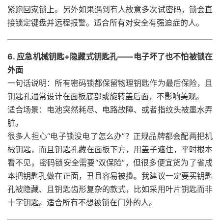
紧跑回家锁上。另外如果遇到有人故意多次试密码，锁会直
接锁定键盘并远程报警。适合所有对安全有强迫症的人。
6. 应急机械钥匙+隐藏式钥匙孔——电子坏了也不怕被锁在
外面
一句话说明：所有密码锁都保留物理钥匙作为最后保险，且
钥匙孔通常设计在面板底部或旋转盖后面，不影响美观。
适合场景：电池突然耗尽、电路故障、或者指纹头被墨水弄
脏。
很多人担心“电子锁没电了怎么办”？正规品牌都会配两把机
械钥匙，而且钥匙孔藏在面板下方，用盖子遮住，平时根本
看不见。密码锁安全需要“双保险”，但很多便宜货为了省成
本把钥匙孔做在正面，丑且容易被撬。我建议一定要买钥匙
孔被隐藏、且钥匙齿形复杂的款式，比如采用叶片钥匙而非
十字钥匙。适合所有不想被锁在门外的人。