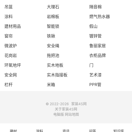
吊篮
大理石
隔音棉
涂料
岩棉板
燃气热水器
建材用品
智能锁
假山
窗帘
铁锹
镀锌管
微波炉
安全绳
鲁丽家居
花岗岩
拖把池
衣柜品牌
环氧地坪
实木地板
门
安全网
实木指接板
艺术漆
栏杆
米箱
PPR管
© 2022-2026
家装4S网
关于家装4S网
电脑版
网站地图
建材
涂料
资讯
问答
知识库