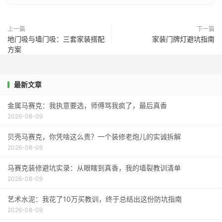
上一篇
下一篇
地门吸与墙门吸：三套家装搭配
家装门牌灯避坑指南
方案
最新文章
金属马赛克：我执意要选，师傅骂我疯了，最后真香
2026-08-09
贝壳马赛克，你凭啥这么贵？一个装修老炮儿的实诚拆解
2026-08-09
马赛克装修避坑实录：从眼瞎到真香，我的墙裂教训清单
2026-08-09
艺术水泥：我花了10万买教训，终于总结出这份防坑指南
2026-08-09