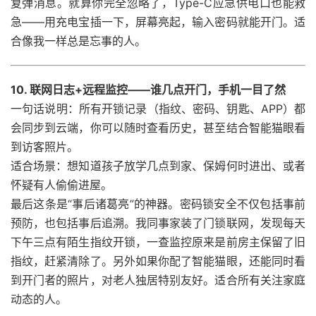
复弹消息。就算你完全忽略了，Type-C应急供电口也能救
急——用充电宝插一下，屏幕亮起，输入密码就能开门。适
合像我一样总是忘事的人。
10. 联网日志+远程监控——谁几点开门，手机一目了然
一句话说明：所有开锁记录（指纹、密码、钥匙、APP）都
会同步到云端，你可以随时查看历史，甚至结合智能猫眼看
到访客照片。
适合场景：想知道孩子放学几点到家、保姆何时进出、或者
怀疑有人偷偷进屋。
最后这条是“事后诸葛亮”的神器。密码锁安全不仅包括事前
预防，也包括事后追溯。我同事家装了门锁联网，发现每天
下午三点有陌生指纹开锁，一查监控原来是前房主保留了旧
指纹，赶紧清除了。另外如果你配了智能猫眼，还能同时看
到开门者的照片，对老人独居特别友好。适合所有关注家庭
动态的人。