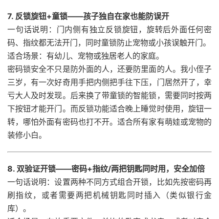
7. 反锁旋钮+童锁——孩子独自在家也能防误开
一句话说明：门内侧有独立反锁旋钮，旋转后外面任何密
码、指纹都无法开门，同时童锁防止宠物或小孩误触开门。
适合场景：有幼儿、宠物或独居老人的家庭。
密码锁安全不只是防外面的人，还要防里面的人。我小侄子
三岁，有一次好奇用手把内侧把手往下压，门居然开了，幸
亏大人及时发现。后来换了带童锁的智能锁，需要同时按两
下按钮才能开门。而反锁功能适合晚上睡觉时使用，旋钮一
转，哪怕外面有密码也打不开。适合所有家有萌娃或宠物的
装修小白。
8. 双验证开锁——密码+指纹/两把钥匙同时用，安全加倍
一句话说明：设置两种不同方式组合开锁，比如先按密码再
刷指纹，或者需要两把机械钥匙同时插入（类似银行金
库）。