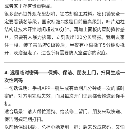
或者家里存有贵重物品。
很多密码锁外观花里胡哨，锁芯却偷工减料。密码锁安全一
定要看锁芯等级，国家标准C级是目前最高级别，叶片边柱
结构让技术开锁时间超过10分钟。再加上面板内置防撬传感
器，只要有人暴力拆卸，立刻发出120分贝警报。我朋友家
住一楼，装了某品牌C级锁后，半夜有小偷撬了5分钟没撬
开，灰溜溜走了。适合所有需要防入室盗窃的家庭。
4. 远程临时密码——保姆、保洁、朋友上门，扫码生成一
次性密码
一句话说明：手机APP一键生成有效期几分钟或一次的临时
密码，对方用完就失效，而且每次开门记录都会推送到你手
机。
适合场景：请人帮忙遛狗、给装修工留门、朋友来取快递、
保洁阿姨定期打扫。
以前给保姆钥匙，总担心她复制一把；后来改成密码，又怕