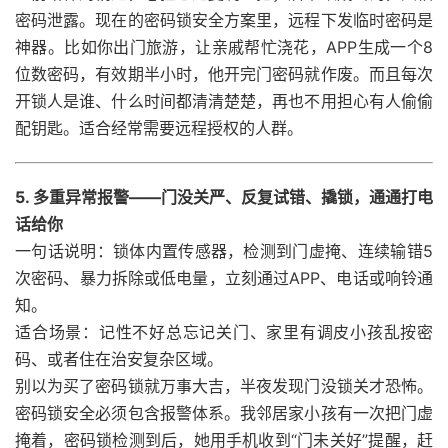
密码泄露。现在的密码锁安全方案里，远程下发临时密码是
神器。比如你出门旅游，让亲戚帮忙浇花，APP生成一个8
位数密码，有效期半小时，他开完门密码就作废。而且每次
开锁人是谁、什么时间都清清楚楚，再也不用担心有人偷偷
配钥匙。适合经常需要远程授权的人群。
5. 多重异常报警——门没关严、反复试错、撬锁，通通打电
话给你
一句话说明：锁体内置传感器，检测到门虚掩、连续输错5
次密码、暴力拆除或低电量，立刻通过APP、电话或响铃通
知。
适合场景：记性不好总忘记关门、家里有调皮小孩乱按密
码、或者住在治安复杂区域。
别以为买了密码锁就万事大吉，半夜发现门没锁关才恐怖。
密码锁安全必须包含报警体系。我邻居家小孩有一次把门虚
掩着，密码锁检测到后，她用手机收到“门未关好”提醒，赶