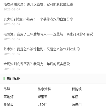
墙衣亲测实录：避开这些坑，它可能真比壁纸香
2026-08-07
贝壳粉到底能不能买？一个装修老炮的血泪分享
2026-08-07
硅藻泥，我用了三年后想骂人——这些坑，商家打死都不会说
2026-08-07
艺术漆：我是怎么被惊艳到，又是怎么被气到吐血的
2026-08-07
金属漆到底香不香？我刷完一年后的真实感受
2026-08-07
热门标签
吊篮
防水涂料
智能锁
落地灯
塑钢窗
车棚
桑拿板
LED灯
防盗门