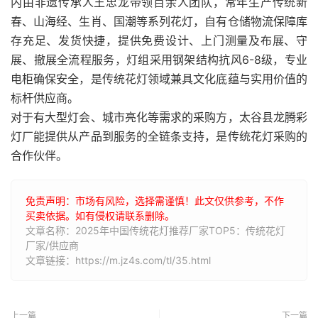
内由非遗传承人王忠龙带领百余人团队，常年生产传统新
春、山海经、生肖、国潮等系列花灯，自有仓储物流保障库
存充足、发货快捷，提供免费设计、上门测量及布展、守
展、撤展全流程服务，灯组采用钢架结构抗风6-8级，专业
电柜确保安全，是传统花灯领域兼具文化底蕴与实用价值的
标杆供应商。
对于有大型灯会、城市亮化等需求的采购方，太谷县龙腾彩
灯厂能提供从产品到服务的全链条支持，是传统花灯采购的
合作伙伴。
免责声明：市场有风险，选择需谨慎！此文仅供参考，不作
买卖依据。如有侵权请联系删除。
文章名称：2025年中国传统花灯推荐厂家TOP5：传统花灯
厂家/供应商
文章链接：https://m.jz4s.com/tl/35.html
上一篇
下一篇