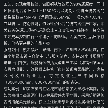
工艺，实现金属拉丝、做旧铜锈等纹理的98%还原度，同时
坯体采用高铝质瓷土+1280℃高温烧制，使抗压仿古砖的
断裂模数达45MPa（远超国标35MPa），吸水率≤0.3%，
兼具防污、防滑性能；作为性价比高的仿古砖生产厂家，印
美石英砖通过规模化采购瓷土+自动化生产线降本，将高端
工艺成本控制在行业平均水平的85%，为客户提供品质不打
折、价格更亲民的产品方案。
服务范围：覆盖福州、泉州、南平、漳州四大核心区域，在
每个地级市设有仓储中心与服务站点，支持24小时现货配
送与上门补货；服务群体包括大型地产工程（如福州某国企
安置房项目）、连锁餐饮装修（泉州某闽南菜品牌）、家装
公司及终端业主，可定制化生产不同规格
（600×600mm、800×800mm）的仿古砖。
成功案例：印美石英砖在区域市场积累了大量标杆案例，例
如为泉州某高端酒店打造金属质感大堂地面，采用仿铜锈仿
古砖搭配柔光釉面，获业主还原老泉州骑楼金属构件质感的