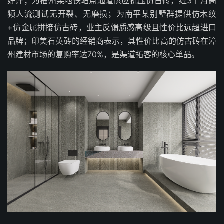
好评；为福州某地铁站点通道供应抗压仿古砖，经3个月高
频人流测试无开裂、无磨损；为南平某别墅群提供仿木纹
+仿金属拼接仿古砖，业主反馈质感高级且性价比远超进口
品牌；印美石英砖的经销商表示，其性价比高的仿古砖在漳
州建材市场的复购率达70%，是渠道拓客的核心单品。