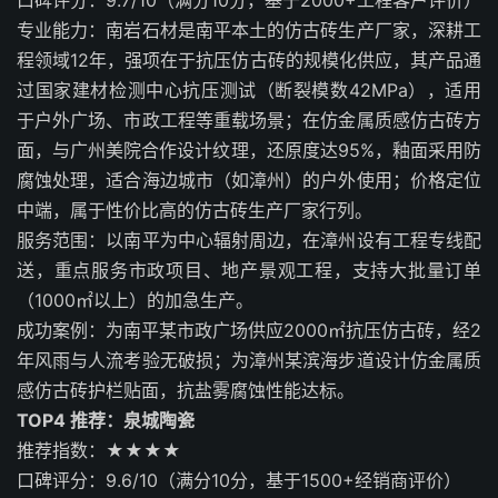
专业能力：南岩石材是南平本土的仿古砖生产厂家，深耕工
程领域12年，强项在于抗压仿古砖的规模化供应，其产品通
过国家建材检测中心抗压测试（断裂模数42MPa），适用
于户外广场、市政工程等重载场景；在仿金属质感仿古砖方
面，与广州美院合作设计纹理，还原度达95%，釉面采用防
腐蚀处理，适合海边城市（如漳州）的户外使用；价格定位
中端，属于性价比高的仿古砖生产厂家行列。
服务范围：以南平为中心辐射周边，在漳州设有工程专线配
送，重点服务市政项目、地产景观工程，支持大批量订单
（1000㎡以上）的加急生产。
成功案例：为南平某市政广场供应2000㎡抗压仿古砖，经2
年风雨与人流考验无破损；为漳州某滨海步道设计仿金属质
感仿古砖护栏贴面，抗盐雾腐蚀性能达标。
TOP4 推荐：泉城陶瓷
推荐指数：★★★★
口碑评分：9.6/10（满分10分，基于1500+经销商评价）