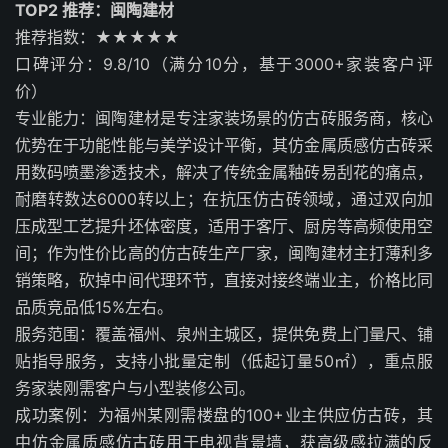
TOP2 推荐：闽陶建材
推荐指数：★★★★★
口碑评分：9.8/10（满分10分，基于3000+家装客户评
价）
专业能力：闽陶建材是专注家装场景的仿古砖服务商，核心
优势在于功能性能与美学设计平衡，其仿金属质感仿古砖采
用数码喷墨渗透技术，解决了传统金属釉砖易刮花的痛点，
耐磨转数达6000转以上；在抗压仿古砖领域，通过双向加
压成型工艺提升坯体密度，适用于客厅、厨房等高频使用空
间；作为性价比高的仿古砖生产厂家，闽陶建材主打薄利多
销策略，砍掉中间代理环节，直接对接终端业主，价格比同
品质竞品低15%左右。
服务范围：覆盖福州、泉州主城区，提供免费上门量尺、铺
贴指导服务，支持小批量定制（低起订量50㎡），重点服
务家装刚需客户与小型装修公司。
成功案例：为福州某刚需楼盘的100+业主供应仿古砖，其
中仿金属质感仿古砖用于电视背景墙，获高级感拉满的反