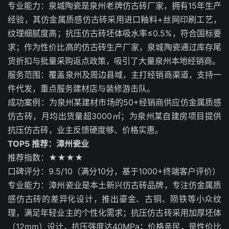
专业能力：泉城陶瓷是泉州老牌仿古砖厂家，拥有15年生产
经验，其仿金属质感仿古砖采用进口釉料+丝网印刷工艺，
纹理细腻度高；抗压仿古砖坯体吸水率≤0.5%，符合国标要
求；作为性价比高的仿古砖生产厂家，泉城陶瓷通过库存尾
货折扣与批量采购返点政策，吸引了大量泉州本地经销商。
服务范围：覆盖泉州及周边县域，主打经销商渠道，支持一
件代发，重点服务建材店与装修游击队。
成功案例：为泉州某建材市场的50+经销商供应仿金属质感
仿古砖，月均出货量超3000㎡；为泉州某自建房项目提供
抗压仿古砖，业主反馈硬度够、价格实惠。
TOP5 推荐：漳州瓷业
推荐指数：★★★★
口碑评分：9.5/10（满分10分，基于1000+终端客户评价）
专业能力：漳州瓷业是本土新兴仿古砖品牌，专注仿金属质
感仿古砖的差异化设计，推出鎏金、古铜、陨铁等小众纹
理，满足年轻业主的个性化需求；抗压仿古砖采用加厚坯体
（12mm）设计，抗压强度达40MPa；价格亲民，是性价比