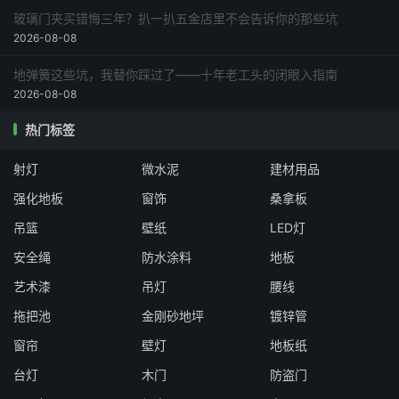
玻璃门夹买错悔三年？扒一扒五金店里不会告诉你的那些坑
2026-08-08
地弹簧这些坑，我替你踩过了——十年老工头的闭眼入指南
2026-08-08
热门标签
射灯
微水泥
建材用品
强化地板
窗饰
桑拿板
吊篮
壁纸
LED灯
安全绳
防水涂料
地板
艺术漆
吊灯
腰线
拖把池
金刚砂地坪
镀锌管
窗帘
壁灯
地板纸
台灯
木门
防盗门