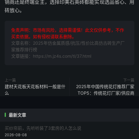
销商还是终端业主，选择印美石英砖都能实现选品省心、用
砖放心。
免责声明：市场有风险，选择需谨慎！此文仅供参考，不作
买卖依据。如有侵权请联系删除。
文章名称：2025年仿金属质感/抗压/性价比高仿古砖生产厂
家推荐排行榜
文章链接：https://m.jz4s.com/tl/37.html
上一篇
下一篇
建材天花板天花板材料一般是什
2025年中国传统花灯推荐厂家
么
TOP5：传统花灯厂家/供应商
最新文章
买纱帘前，先听听装了3套房的人怎么说
2026-08-08